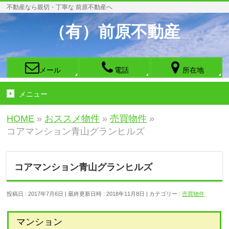
不動産なら親切・丁寧な 前原不動産へ
（有）前原不動産
メール
電話
所在地
メニュー
HOME
»
おススメ物件
»
売買物件
»
コアマンション青山グランヒルズ
コアマンション青山グランヒルズ
投稿日 : 2017年7月6日
最終更新日時 : 2018年11月8日
カテゴリー :
売買物件
マンション