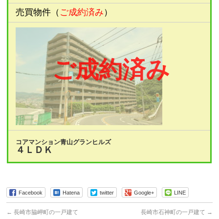
売買物件（
ご成約済み
）
ご成約済み
コアマンション青山グランヒルズ
４ＬＤＫ
Facebook
Hatena
twitter
Google+
LINE
←
長崎市脇岬町の一戸建て
長崎市石神町の一戸建て
→