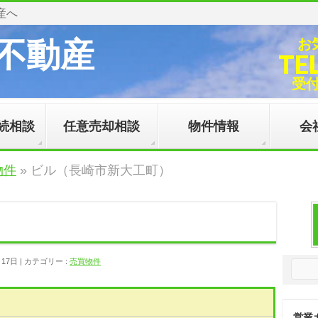
産へ
不動産
お
TE
受付時
続相談
任意売却相談
物件情報
会
物件
»
ビル（長崎市新大工町）
月17日
カテゴリー :
売買物件
営業