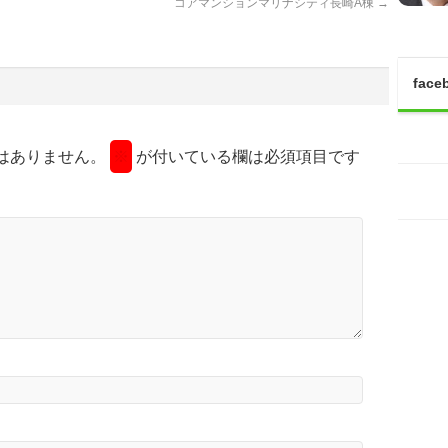
コアマンションマリナシティ長崎Å棟
→
face
はありません。
※
が付いている欄は必須項目です