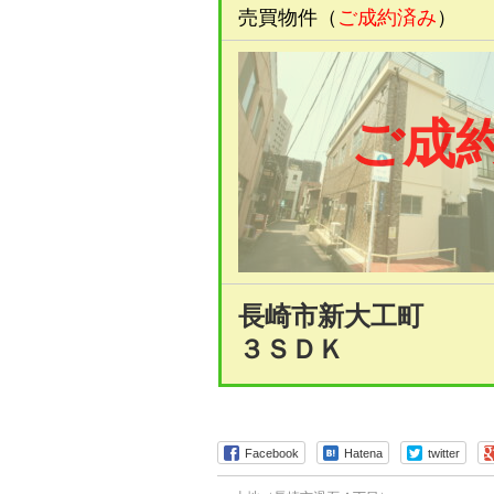
売買物件（
ご成約済み
）
ご成
長崎市新大工町
３ＳＤＫ
Facebook
Hatena
twitter