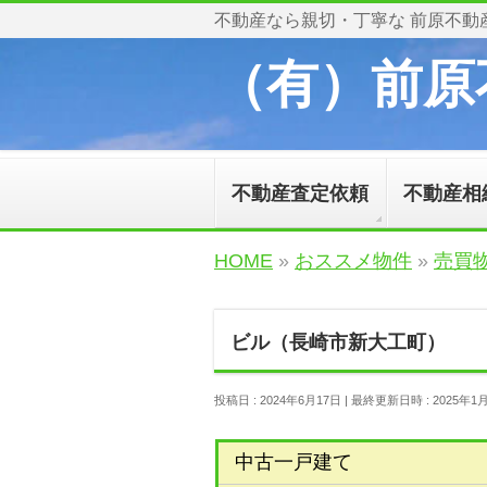
不動産なら親切・丁寧な 前原不動
（有）前原
不動産査定依頼
不動産相
HOME
»
おススメ物件
»
売買
ビル（長崎市新大工町）
投稿日 : 2024年6月17日
最終更新日時 : 2025年1
中古一戸建て