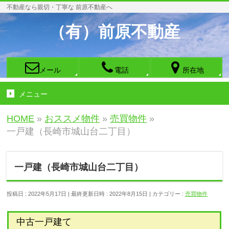
不動産なら親切・丁寧な 前原不動産へ
（有）前原不動産
メール
電話
所在地
メニュー
HOME
»
おススメ物件
»
売買物件
»
一戸建（長崎市城山台二丁目）
一戸建（長崎市城山台二丁目）
投稿日 : 2022年5月17日
最終更新日時 : 2022年8月15日
カテゴリー :
売買物件
中古一戸建て