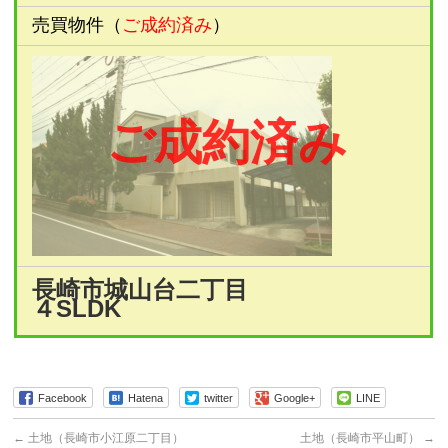
売買物件（
ご成約済み
）
ご成約済み
長崎市城山台二丁目
４SLDK
Facebook
Hatena
twitter
Google+
LINE
←
土地（長崎市小江原二丁目）
土地（長崎市平山町）
→