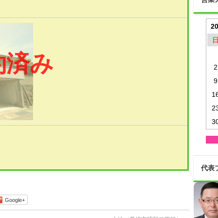
2
約済み
2
9
1
2
3
代表
Google+