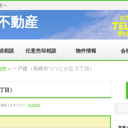
産へ
不動産
お
TE
受付時
続相談
任意売却相談
物件情報
会
物件
»
一戸建（長崎市つつじが丘３丁目）
丁目）
月30日
カテゴリー :
売買物件
営業