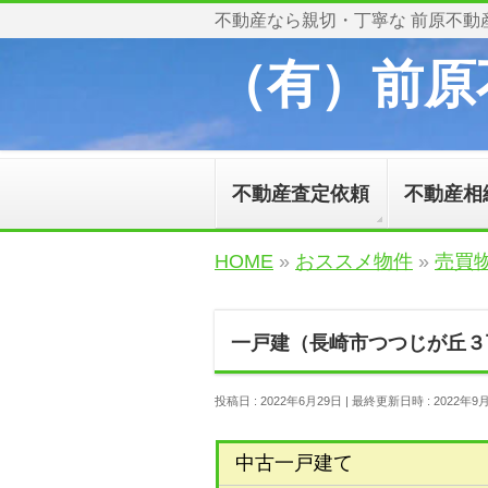
不動産なら親切・丁寧な 前原不動
（有）前原
不動産査定依頼
不動産相
HOME
»
おススメ物件
»
売買
一戸建（長崎市つつじが丘３
投稿日 : 2022年6月29日
最終更新日時 : 2022年9
中古一戸建て