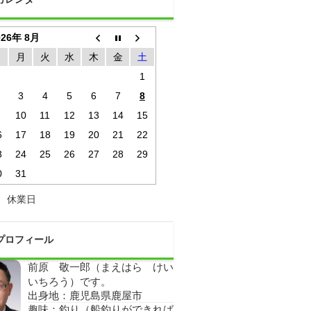
026年 8月
日
月
火
水
木
金
土
1
3
4
5
6
7
8
10
11
12
13
14
15
6
17
18
19
20
21
22
3
24
25
26
27
28
29
0
31
休業日
プロフィール
前原 敬一郎（まえはら けい
いちろう）です。
出身地：鹿児島県鹿屋市
趣味：釣り（船釣りができれば