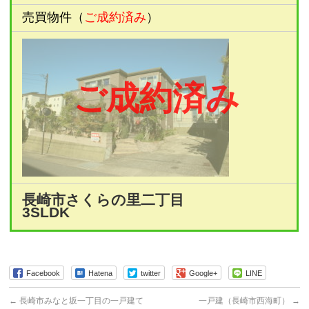
売買物件（
ご成約済み
）
ご成約済み
長崎市さくらの里二丁目
3SLDK
Facebook
Hatena
twitter
Google+
LINE
←
長崎市みなと坂一丁目の一戸建て
一戸建（長崎市西海町）
→