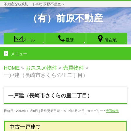
不動産なら親切・丁寧な 前原不動産へ
（有）前原不動産
メール
電話
所在地
メニュー
HOME
»
おススメ物件
»
売買物件
»
一戸建（長崎市さくらの里二丁目）
一戸建（長崎市さくらの里二丁目）
投稿日 : 2018年11月8日
最終更新日時 : 2019年1月25日
カテゴリー :
売買物件
中古一戸建て