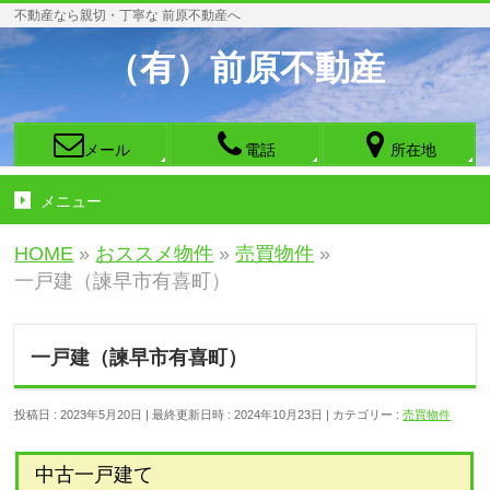
不動産なら親切・丁寧な 前原不動産へ
（有）前原不動産
メール
電話
所在地
メニュー
HOME
»
おススメ物件
»
売買物件
»
一戸建（諫早市有喜町）
一戸建（諫早市有喜町）
投稿日 : 2023年5月20日
最終更新日時 : 2024年10月23日
カテゴリー :
売買物件
中古一戸建て