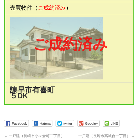
売買物件（
ご成約済み
）
ご成約済み
諫早市有喜町
５DK
Facebook
Hatena
twitter
Google+
LINE
←
一戸建（長崎市小ヶ倉町二丁目）
一戸建（長崎市高城台一丁目）
→