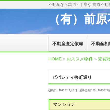
不動産なら親切・丁寧な 前原不動
（有）前原
不動産査定依頼
不動産相
HOME
»
おススメ物件
»
売買
ビバシティ桜町通り
投稿日 : 2022年12月6日
最終更新日時 : 2023年3
マンション