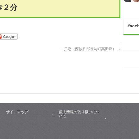
歩２分
face
Google+
一戸建（西彼杵郡長与町高田郷）
→
サイトマップ
個人情報の取り扱いにつ
いて