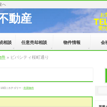
産へ
不動産
お
TE
受付時
続相談
任意売却相談
物件情報
会
物件
»
ビバシティ桜町通り
月13日
カテゴリー :
売買物件
営業