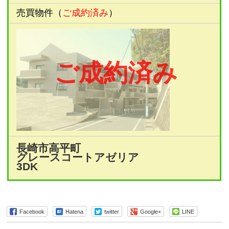
売買物件（
ご成約済み
）
ご成約済み
長崎市高平町
グレースコートアゼリア
3DK
Facebook
Hatena
twitter
Google+
LINE