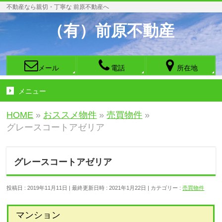
不動産なら親切・丁寧な 前原不動産へ
（有）前原不動産
メール
電話
所在地
メニュー
HOME
»
おススメ物件
»
売買物件
»
グレースコートアゼリア
グレースコートアゼリア
投稿日 : 2019年11月11日
最終更新日時 : 2021年1月22日
カテゴリー :
売買物件
マンション